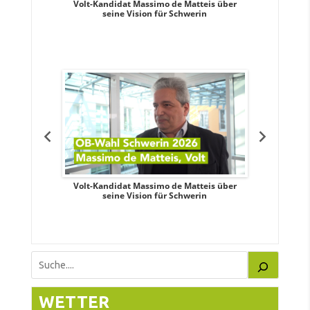
. Aileen
Volt-Kandidat Massimo de Matteis über
Oberbürge
teiligung,
seine Vision für Schwerin
Unabhäng
eile
. Aileen
Volt-Kandidat Massimo de Matteis über
Oberbürge
teiligung,
seine Vision für Schwerin
Unabhäng
eile
Suchen
WETTER