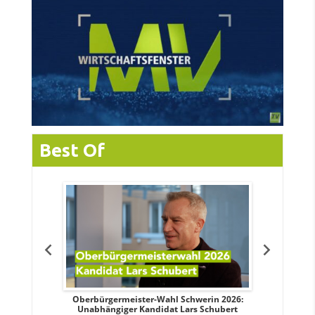
Best Of
tteis über
Oberbürgermeister-Wahl Schwerin 2026:
OB-Wahl 
erin
Unabhängiger Kandidat Lars Schubert
Kand