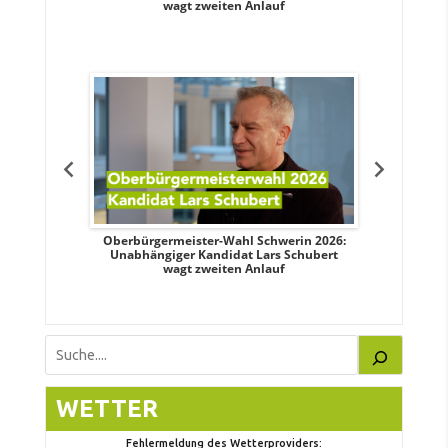
wagt zweiten Anlauf
tteis über
Oberbürgermeister-Wahl Schwerin 2026:
OB-Wahl 
erin
Unabhängiger Kandidat Lars Schubert
Kand
wagt zweiten Anlauf
Suchen
WETTER
Fehlermeldung des Wetterproviders: