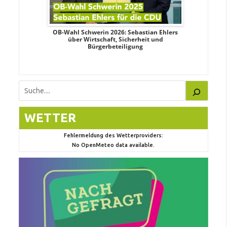
dy Pfeifer
OB-Wahl Schwerin 2026: Sebastian Ehlers
Transpa
d sozialer
über Wirtschaft, Sicherheit und
Wahlkampf:
Bürgerbeteiligung
Suchen
WETTER
Fehlermeldung des Wetterproviders:
No OpenMeteo data available.