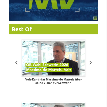
Best Of
. Aileen
Volt-Kandidat Massimo de Matteis über
Oberbürge
teiligung,
seine Vision für Schwerin
Unabhäng
eile