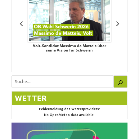
. Aileen
Volt-Kandidat Massimo de Matteis über
Oberbürge
teiligung,
seine Vision für Schwerin
Unabhäng
eile
Suchen
WETTER
Fehlermeldung des Wetterproviders:
No OpenMeteo data available.