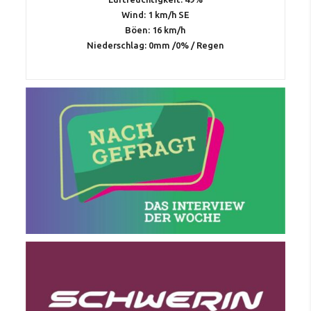
Wind: 1 km/h SE
Böen: 16 km/h
Niederschlag:
0mm
/
0%
/
Regen