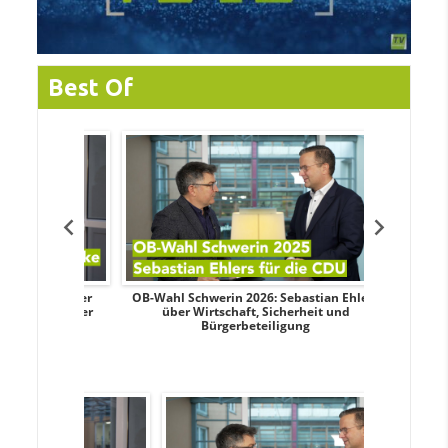
Best Of
dy Pfeifer
OB-Wahl Schwerin 2026: Sebastian Ehlers
Transpa
nd sozialer
über Wirtschaft, Sicherheit und
Wahlkampf:
Bürgerbeteiligung