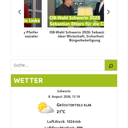
ndy Pfeifer
OB-Wahl Schwerin 2026: Sebastian Ehlers
Transp
nd sozialer
über Wirtschaft, Sicherheit und
Wahlkampf:
Bürgerbeteiligung
Suchen
WETTER
Schwerin
8. August 2026, 13:18
Größtenteils klar
21°C
Luftdruck: 1024 mb
Luftfeuchtigkeit: 49%