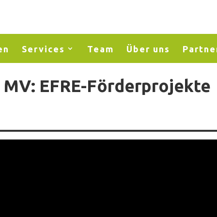
en
Services
Team
Über uns
Partne
r MV: EFRE-Förderprojekte