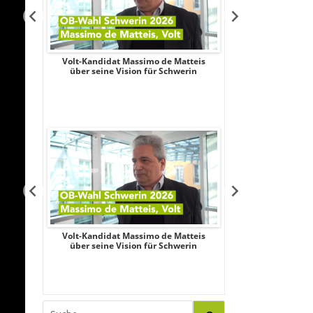
Aileen
Volt-Kandidat Massimo de Matteis
Oberbürgermeist
iligung,
über seine Vision für Schwerin
2026: Unabhängi
le
Schubert wagt
Aileen
Volt-Kandidat Massimo de Matteis
Oberbürgermeist
iligung,
über seine Vision für Schwerin
2026: Unabhängi
le
Schubert wagt