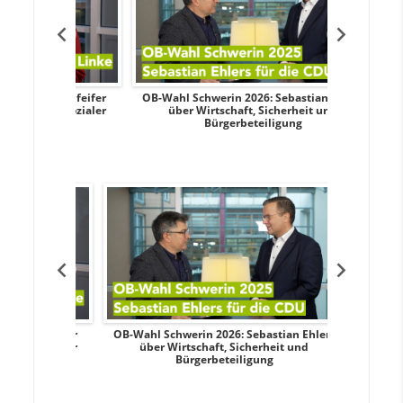
ndy Pfeifer
OB-Wahl Schwerin 2026: Sebastian Ehlers
Transp
nd sozialer
über Wirtschaft, Sicherheit und
Wahlkampf:
Bürgerbeteiligung
dy Pfeifer
OB-Wahl Schwerin 2026: Sebastian Ehlers
Transpa
nd sozialer
über Wirtschaft, Sicherheit und
Wahlkampf:
Bürgerbeteiligung