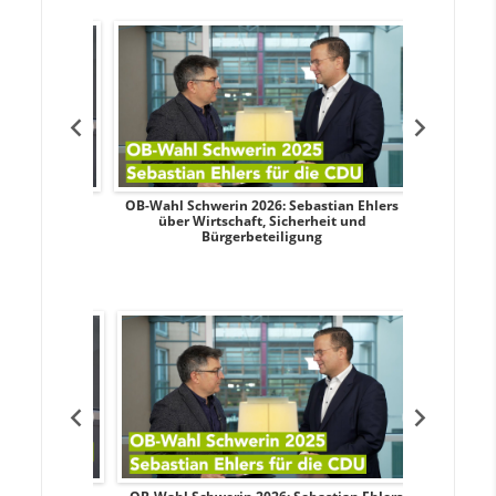
dy Pfeifer
OB-Wahl Schwerin 2026: Sebastian Ehlers
Transpa
nd sozialer
über Wirtschaft, Sicherheit und
Wahlkampf:
Bürgerbeteiligung