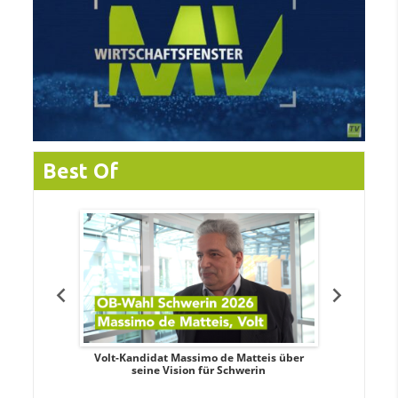
Best Of
. Aileen
Volt-Kandidat Massimo de Matteis über
Oberbürge
teiligung,
seine Vision für Schwerin
Unabhäng
eile