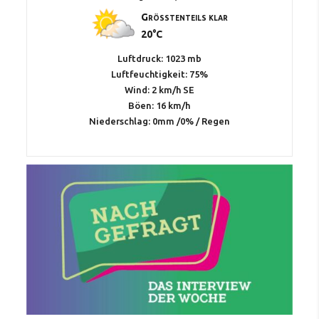
Größtenteils klar
20°C
Luftdruck: 1023 mb
Luftfeuchtigkeit: 75%
Wind: 2 km/h SE
Böen: 16 km/h
Niederschlag:
0mm
/
0%
/
Regen