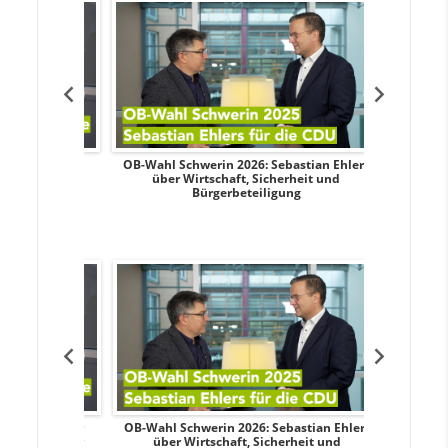
dy Pfeifer
OB-Wahl Schwerin 2026: Sebastian Ehlers
Transpa
nd sozialer
über Wirtschaft, Sicherheit und
Wahlkampf:
Bürgerbeteiligung
dy Pfeifer
OB-Wahl Schwerin 2026: Sebastian Ehlers
Transpa
nd sozialer
über Wirtschaft, Sicherheit und
Wahlkampf: