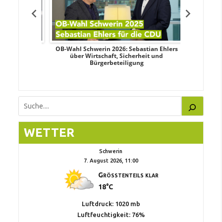
dy Pfeifer
OB-Wahl Schwerin 2026: Sebastian Ehlers
Transpa
nd sozialer
über Wirtschaft, Sicherheit und
Wahlkampf:
Bürgerbeteiligung
Suchen
WETTER
Schwerin
7. August 2026, 11:00
Größtenteils klar
18°C
Luftdruck: 1020 mb
Luftfeuchtigkeit: 76%