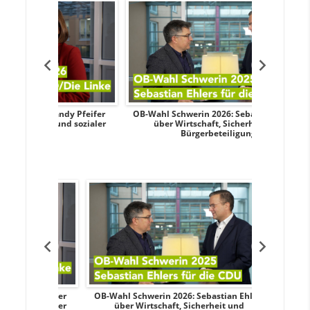
ndy Pfeifer
OB-Wahl Schwerin 2026: Sebastian Ehlers
Transp
und sozialer
über Wirtschaft, Sicherheit und
Wahlkampf
Bürgerbeteiligung
dy Pfeifer
OB-Wahl Schwerin 2026: Sebastian Ehlers
Transpa
nd sozialer
über Wirtschaft, Sicherheit und
Wahlkampf: