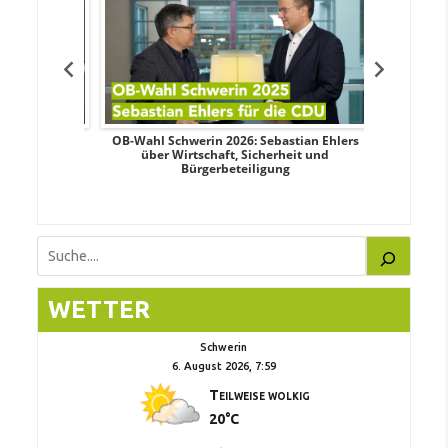
dy Pfeifer
OB-Wahl Schwerin 2026: Sebastian Ehlers
Transpa
nd sozialer
über Wirtschaft, Sicherheit und
Wahlkampf:
Bürgerbeteiligung
Suchen
WETTER
Schwerin
6. August 2026, 7:59
Teilweise wolkig
20°C