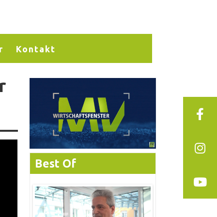
r
Kontakt
r
Best Of