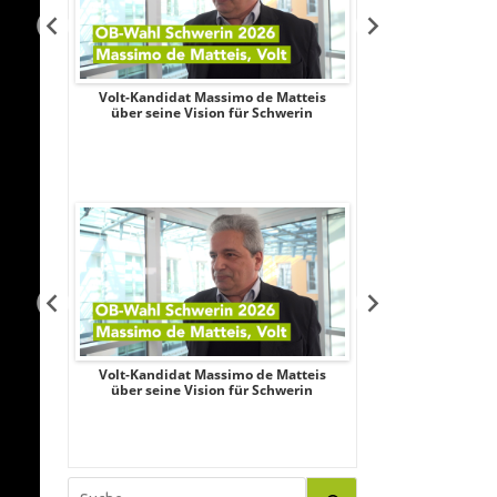
Aileen
Volt-Kandidat Massimo de Matteis
Oberbürgermeist
iligung,
über seine Vision für Schwerin
2026: Unabhängi
le
Schubert wagt
Aileen
Volt-Kandidat Massimo de Matteis
Oberbürgermeist
iligung,
über seine Vision für Schwerin
2026: Unabhängi
le
Schubert wagt