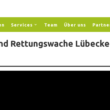
en
Services
Team
Über uns
Partne
nd Rettungswache Lübecke