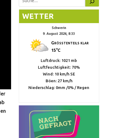
Suchen
WETTER
Schwerin
9. August 2026, 8:33
Größtenteils klar
15°C
Luftdruck: 1021 mb
Luftfeuchtigkeit: 70%
Wind: 10 km/h SE
Böen: 27 km/h
Niederschlag:
0mm
/
0%
/
Regen
der
 ab
nen