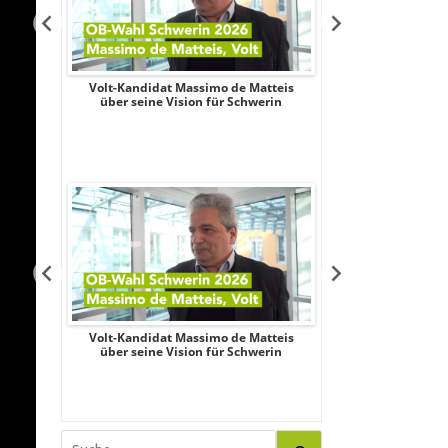
Aileen
Volt-Kandidat Massimo de Matteis
Oberbürgermeist
iligung,
über seine Vision für Schwerin
2026: Unabhängi
le
Schubert wagt
Aileen
Volt-Kandidat Massimo de Matteis
Oberbürgermeist
iligung,
über seine Vision für Schwerin
2026: Unabhängi
le
Schubert wagt