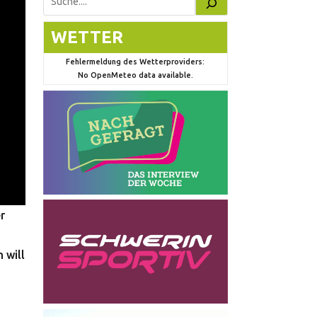
Suchen
WETTER
Fehlermeldung des Wetterproviders:
No OpenMeteo data available.
r
 will