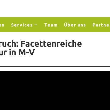
en
Services
Team
Über uns
Partne
ruch: Facettenreiche
r in M-V