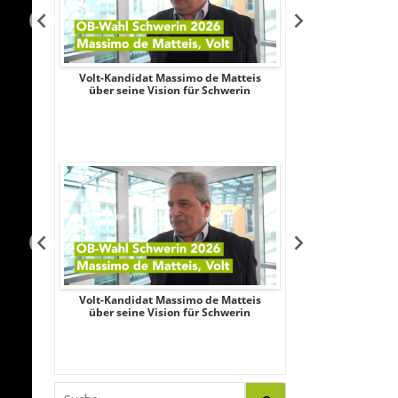
Aileen
Volt-Kandidat Massimo de Matteis
Oberbürgermeist
iligung,
über seine Vision für Schwerin
2026: Unabhängi
le
Schubert wagt
Aileen
Volt-Kandidat Massimo de Matteis
Oberbürgermeist
iligung,
über seine Vision für Schwerin
2026: Unabhängi
le
Schubert wagt