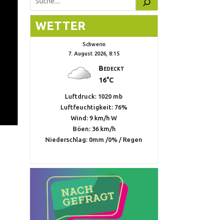
Suchen
WETTER
Schwerin
7. August 2026, 8:15
Bedeckt
16°C
Luftdruck: 1020 mb
Luftfeuchtigkeit: 76%
Wind: 9 km/h W
Böen: 36 km/h
Niederschlag:
0mm
/
0%
/
Regen