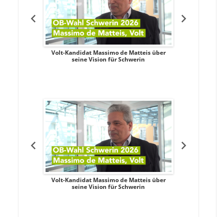
. Aileen
Volt-Kandidat Massimo de Matteis über
Oberbürge
teiligung,
seine Vision für Schwerin
Unabhäng
eile
. Aileen
Volt-Kandidat Massimo de Matteis über
Oberbürge
teiligung,
seine Vision für Schwerin
Unabhäng
eile