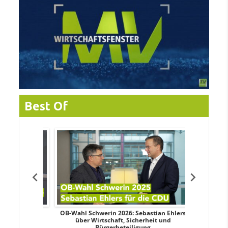
Best Of
dy Pfeifer
OB-Wahl Schwerin 2026: Sebastian Ehlers
Transpa
nd sozialer
über Wirtschaft, Sicherheit und
Wahlkampf:
Bürgerbeteiligung