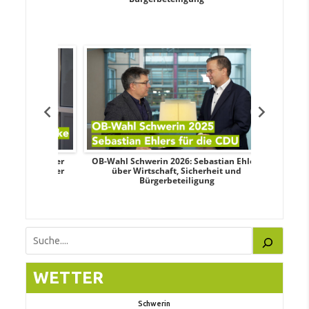
dy Pfeifer
OB-Wahl Schwerin 2026: Sebastian Ehlers
Transpa
nd sozialer
über Wirtschaft, Sicherheit und
Wahlkampf:
Bürgerbeteiligung
Suchen
WETTER
Schwerin