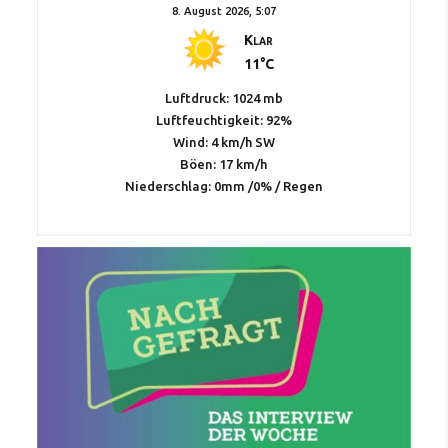
8. August 2026, 5:07
Klar
11°C
Luftdruck: 1024 mb
Luftfeuchtigkeit: 92%
Wind: 4 km/h SW
Böen: 17 km/h
Niederschlag:
0mm
/
0%
/
Regen