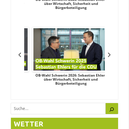
nd sozialer
über Wirtschaft, Sicherheit und
Wahlkampf:
Bürgerbeteiligung
dy Pfeifer
OB-Wahl Schwerin 2026: Sebastian Ehlers
Transpa
nd sozialer
über Wirtschaft, Sicherheit und
Wahlkampf:
Bürgerbeteiligung
Suchen
WETTER