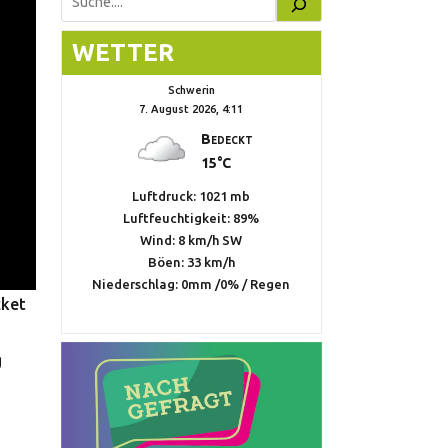
Suchen
WETTER
Schwerin
7. August 2026, 4:11
Bedeckt
15°C
Luftdruck: 1021 mb
Luftfeuchtigkeit: 89%
Wind: 8 km/h SW
Böen: 33 km/h
Niederschlag:
0mm
/
0%
/
Regen
cket
g