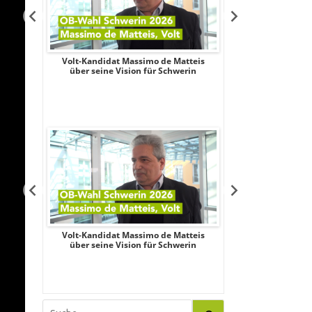
Aileen
Volt-Kandidat Massimo de Matteis
Oberbürgermeist
iligung,
über seine Vision für Schwerin
2026: Unabhängi
le
Schubert wagt
Aileen
Volt-Kandidat Massimo de Matteis
Oberbürgermeist
iligung,
über seine Vision für Schwerin
2026: Unabhängi
le
Schubert wagt