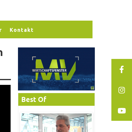
r
Kontakt
n
Best Of