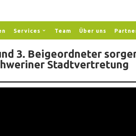
en
Services
Team
Über uns
Partne
und 3. Beigeordneter sorge
Schweriner Stadtvertretung