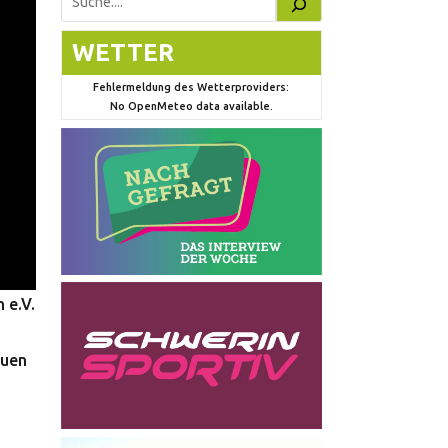
Suchen
WETTER
Fehlermeldung des Wetterproviders:
No OpenMeteo data available.
 e.V.
euen