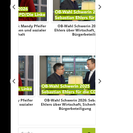
y Pfeifer
OB-Wahl Schwerin 2026: Sebastian
Transparenztest
d sozialer
Ehlers über Wirtschaft, Sicherheit und
Wahlkampf: AfD
Bürgerbeteiligung
Federau sag
y Pfeifer
OB-Wahl Schwerin 2026: Sebastian
Transparenztest
 sozialer
Ehlers über Wirtschaft, Sicherheit und
Wahlkampf: AfD
Bürgerbeteiligung
Federau sag