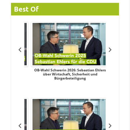
Best Of
dy Pfeifer
OB-Wahl Schwerin 2026: Sebastian Ehlers
Transpa
nd sozialer
über Wirtschaft, Sicherheit und
Wahlkampf:
Bürgerbeteiligung