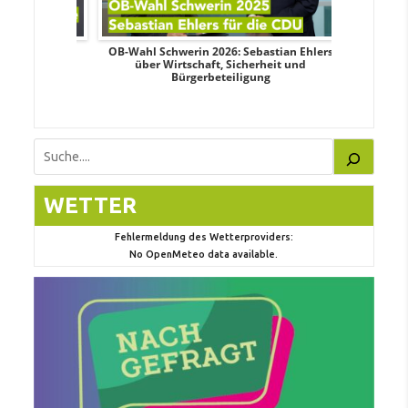
dy Pfeifer
OB-Wahl Schwerin 2026: Sebastian Ehlers
Transpa
nd sozialer
über Wirtschaft, Sicherheit und
Wahlkampf:
Bürgerbeteiligung
Suchen
WETTER
Fehlermeldung des Wetterproviders:
No OpenMeteo data available.