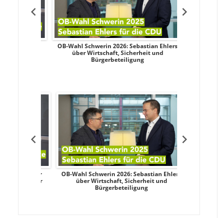
dy Pfeifer
OB-Wahl Schwerin 2026: Sebastian Ehlers
Transpa
nd sozialer
über Wirtschaft, Sicherheit und
Wahlkampf:
Bürgerbeteiligung
dy Pfeifer
OB-Wahl Schwerin 2026: Sebastian Ehlers
Transpa
nd sozialer
über Wirtschaft, Sicherheit und
Wahlkampf:
Bürgerbeteiligung