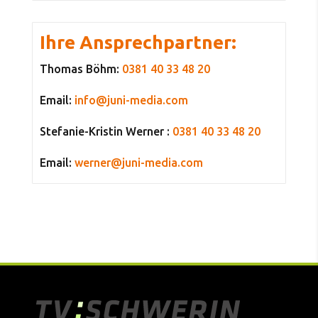
Ihre Ansprechpartner:
Thomas Böhm:
0381 40 33 48 20
Email:
info@juni-media.com
Stefanie-Kristin Werner :
0381 40 33 48 20
Email:
werner@juni-media.com
OB-Wahl Schwerin 2026: Dr. Aileen
Volt-Kandidat Massimo de Ma
Wosniak (ASK) über Bürgerbeteiligung,
seine Vision für Schw
Tierschutz und Stadtteile