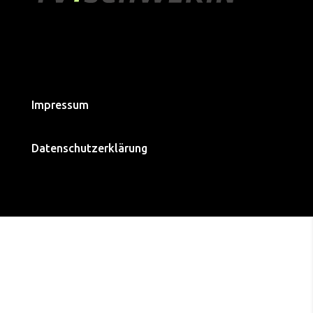
Impressum
OB-Wahl Schwerin 2026: Dr. Aileen
Volt-Kandidat Massimo de Ma
Datenschutzerklärung
Wosniak (ASK) über Bürgerbeteiligung,
seine Vision für Schw
Tierschutz und Stadtteile