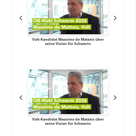
. Aileen
Volt-Kandidat Massimo de Matteis über
Oberbürge
teiligung,
seine Vision für Schwerin
Unabhäng
eile
. Aileen
Volt-Kandidat Massimo de Matteis über
Oberbürge
teiligung,
seine Vision für Schwerin
Unabhäng
eile