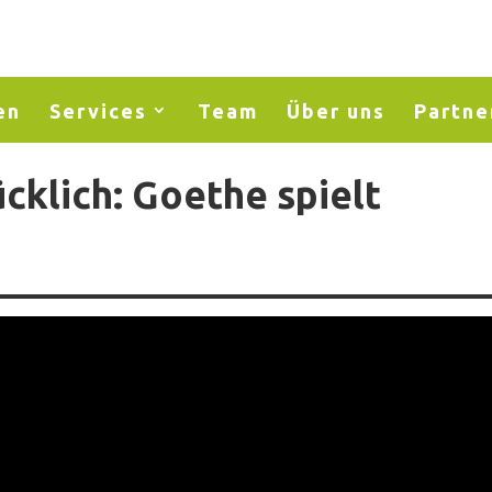
en
Services
Team
Über uns
Partne
cklich: Goethe spielt