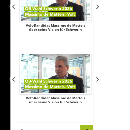
Aileen
Volt-Kandidat Massimo de Matteis
Oberbürgermeist
iligung,
über seine Vision für Schwerin
2026: Unabhängi
le
Schubert wagt
Aileen
Volt-Kandidat Massimo de Matteis
Oberbürgermeist
iligung,
über seine Vision für Schwerin
2026: Unabhängi
le
Schubert wagt