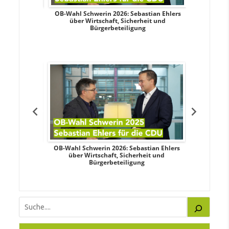
dy Pfeifer
OB-Wahl Schwerin 2026: Sebastian Ehlers
Transpa
d sozialer
über Wirtschaft, Sicherheit und
Wahlkampf:
Bürgerbeteiligung
dy Pfeifer
OB-Wahl Schwerin 2026: Sebastian Ehlers
Transpa
d sozialer
über Wirtschaft, Sicherheit und
Wahlkampf:
Bürgerbeteiligung
Suchen