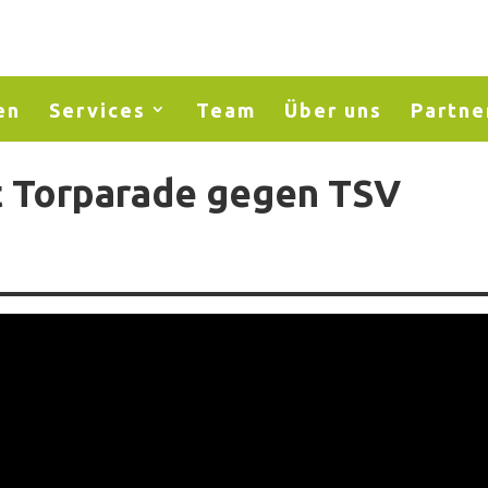
en
Services
Team
Über uns
Partne
rt Torparade gegen TSV