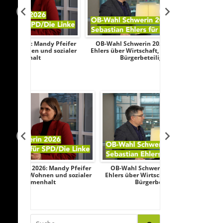
y Pfeifer
OB-Wahl Schwerin 2026: Sebastian
Transparenztest
d sozialer
Ehlers über Wirtschaft, Sicherheit und
Wahlkampf: AfD
Bürgerbeteiligung
Federau sag
y Pfeifer
OB-Wahl Schwerin 2026: Sebastian
Transparenztes
d sozialer
Ehlers über Wirtschaft, Sicherheit und
Wahlkampf: Af
Bürgerbeteiligung
Federau sa