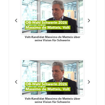
. Aileen
Volt-Kandidat Massimo de Matteis über
Oberbürge
teiligung,
seine Vision für Schwerin
Unabhäng
eile
. Aileen
Volt-Kandidat Massimo de Matteis über
Oberbürge
teiligung,
seine Vision für Schwerin
Unabhäng