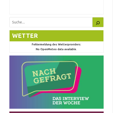
eile
Suchen
WETTER
Fehlermeldung des Wetterproviders:
No OpenMeteo data available.