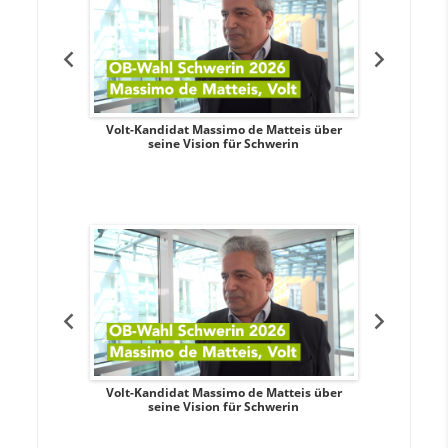
. Aileen
Volt-Kandidat Massimo de Matteis über
Oberbürge
teiligung,
seine Vision für Schwerin
Unabhäng
eile
. Aileen
Volt-Kandidat Massimo de Matteis über
Oberbürge
teiligung,
seine Vision für Schwerin
Unabhäng
eile