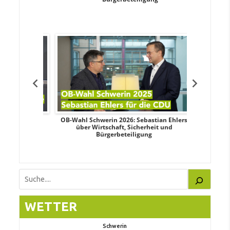
dy Pfeifer
OB-Wahl Schwerin 2026: Sebastian Ehlers
Transpa
nd sozialer
über Wirtschaft, Sicherheit und
Wahlkampf:
Bürgerbeteiligung
Suchen
WETTER
Schwerin