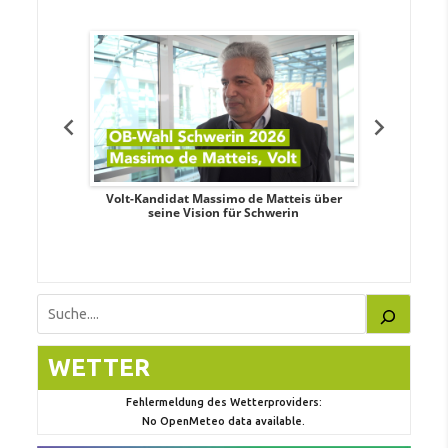
. Aileen
Volt-Kandidat Massimo de Matteis über
Oberbürge
teiligung,
seine Vision für Schwerin
Unabhäng
eile
Suchen
WETTER
Fehlermeldung des Wetterproviders:
No OpenMeteo data available.