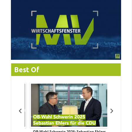
Best Of
dy Pfeifer
OB-Wahl Schwerin 2026: Sebastian Ehlers
Transpa