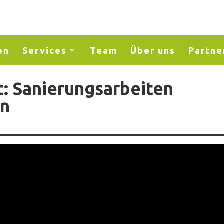
en
Services
Team
Über uns
Partne
: Sanierungsarbeiten
en