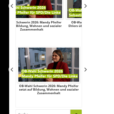
dy Pfeifer
OB-Wahl Schwerin 2026: Sebastian
Transparenztes
nd sozialer
Ehlers über Wirtschaft, Sicherheit und
Wahlkampf: Af
Bürgerbeteiligung
Federau sa
Mandy Pfeifer
OB-Wahl Schwerin 2026: Sebastian
Transparenz
 und sozialer
Ehlers über Wirtschaft, Sicherheit und
Wahlkampf:
t
Bürgerbeteiligung
Federau