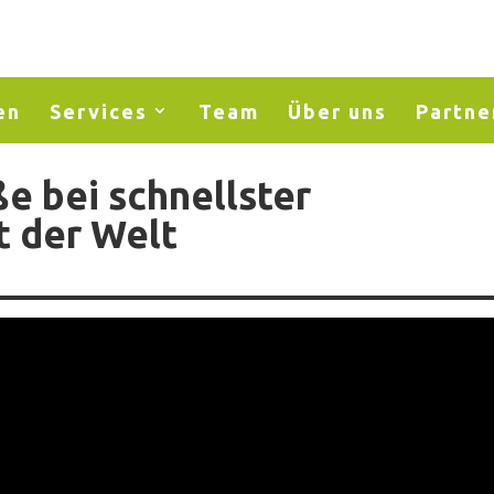
en
Services
Team
Über uns
Partne
ße bei schnellster
t der Welt