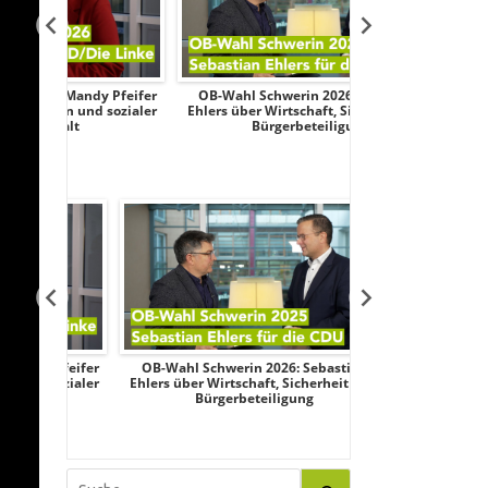
y Pfeifer
OB-Wahl Schwerin 2026: Sebastian
Transparenztest
 sozialer
Ehlers über Wirtschaft, Sicherheit und
Wahlkampf: AfD
Bürgerbeteiligung
Federau sag
 Pfeifer
OB-Wahl Schwerin 2026: Sebastian
Transparenztest
 sozialer
Ehlers über Wirtschaft, Sicherheit und
Wahlkampf: AfD
Bürgerbeteiligung
Federau sag