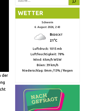
Suchen
WETTER
Schwerin
6. August 2026, 2:43
Bedeckt
21°C
Luftdruck: 1015 mb
Luftfeuchtigkeit: 78%
Wind: 4 km/h WSW
Böen: 39 km/h
Niederschlag:
0mm
/
13%
/
Regen
n der
ung
ucht