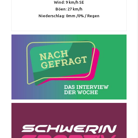
Wind: 9 km/h SE
Böen: 27 km/h
Niederschlag:
0mm
/
0%
/
Regen