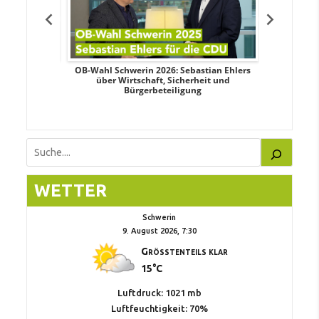
dy Pfeifer
OB-Wahl Schwerin 2026: Sebastian Ehlers
Transpa
d sozialer
über Wirtschaft, Sicherheit und
Wahlkampf:
Bürgerbeteiligung
Suchen
WETTER
Schwerin
9. August 2026, 7:30
Größtenteils klar
15°C
Luftdruck: 1021 mb
Luftfeuchtigkeit: 70%