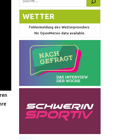
Suchen
WETTER
Fehlermeldung des Wetterproviders:
No OpenMeteo data available.
ren
hre