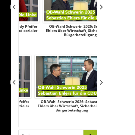
y Pfeifer
OB-Wahl Schwerin 2026: Sebastian
Transparenztest
 sozialer
Ehlers über Wirtschaft, Sicherheit und
Wahlkampf: AfD
Bürgerbeteiligung
Federau sag
y Pfeifer
OB-Wahl Schwerin 2026: Sebastian
Transparenztest
 sozialer
Ehlers über Wirtschaft, Sicherheit und
Wahlkampf: AfD
Bürgerbeteiligung
Federau sag