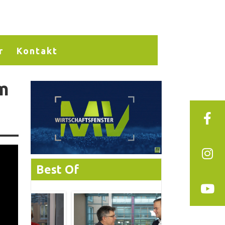
r
Kontakt
im
Best Of