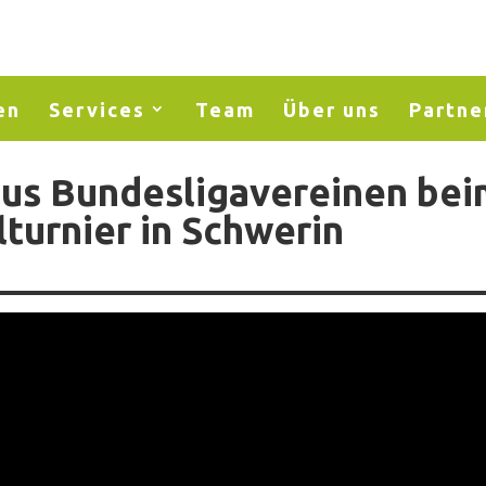
en
Services
Team
Über uns
Partne
us Bundesligavereinen be
turnier in Schwerin