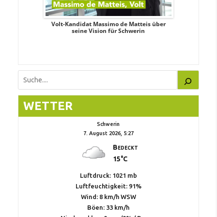
. Aileen
Volt-Kandidat Massimo de Matteis über
Oberbürge
teiligung,
seine Vision für Schwerin
Unabhäng
eile
Suchen
WETTER
Schwerin
7. August 2026, 5:27
Bedeckt
15°C
Luftdruck: 1021 mb
Luftfeuchtigkeit: 91%
Wind: 8 km/h WSW
Böen: 33 km/h