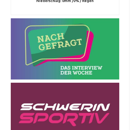
Niederschlag:
0mm
/
0%
/
Regen