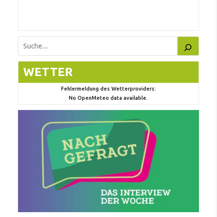
eile
Suchen
WETTER
Fehlermeldung des Wetterproviders:
No OpenMeteo data available.