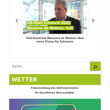
. Aileen
Volt-Kandidat Massimo de Matteis über
Oberbürge
teiligung,
seine Vision für Schwerin
Unabhäng
eile
Suchen
WETTER
Fehlermeldung des Wetterproviders:
No OpenMeteo data available.