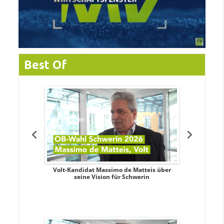
Best Of
. Aileen
Volt-Kandidat Massimo de Matteis über
Oberbürge
teiligung,
seine Vision für Schwerin
Unabhäng
eile