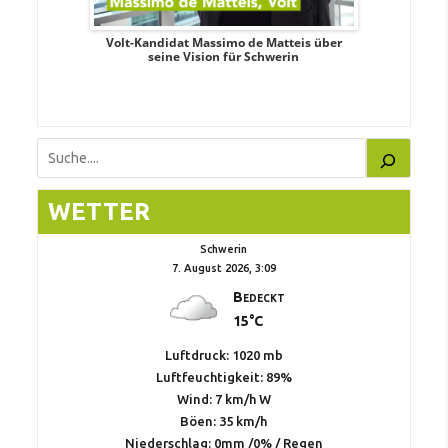
. Aileen
Volt-Kandidat Massimo de Matteis über
Oberbürge
teiligung,
seine Vision für Schwerin
Unabhäng
eile
Suchen
WETTER
Schwerin
7. August 2026, 3:09
Bedeckt
15°C
Luftdruck: 1020 mb
Luftfeuchtigkeit: 89%
Wind: 7 km/h W
Böen: 35 km/h
Niederschlag:
0mm
/
0%
/
Regen