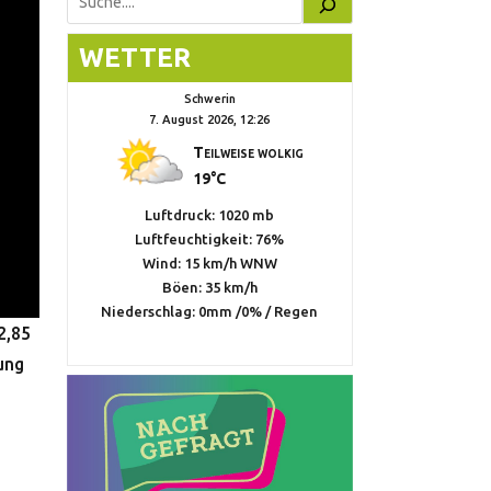
Suchen
WETTER
Schwerin
7. August 2026, 12:26
Teilweise wolkig
19°C
Luftdruck: 1020 mb
Luftfeuchtigkeit: 76%
Wind: 15 km/h WNW
Böen: 35 km/h
Niederschlag:
0mm
/
0%
/
Regen
2,85
ung