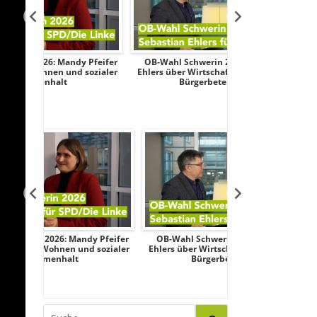
y Pfeifer
OB-Wahl Schwerin 2026: Sebastian
Transparenztest
 sozialer
Ehlers über Wirtschaft, Sicherheit und
Wahlkampf: AfD
Bürgerbeteiligung
Federau sag
y Pfeifer
OB-Wahl Schwerin 2026: Sebastian
Transparenztest
d sozialer
Ehlers über Wirtschaft, Sicherheit und
Wahlkampf: AfD
Bürgerbeteiligung
Federau sag