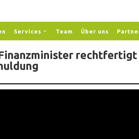
en
Services
Team
Über uns
Partne
inanzminister rechtfertigt
huldung