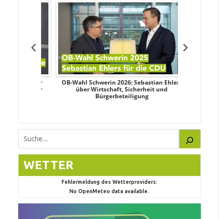
dy Pfeifer
OB-Wahl Schwerin 2026: Sebastian Ehlers
Transpa
nd sozialer
über Wirtschaft, Sicherheit und
Wahlkampf:
Bürgerbeteiligung
Suchen
WETTER
Fehlermeldung des Wetterproviders:
No OpenMeteo data available.