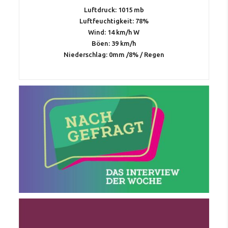
Luftdruck: 1015 mb
Luftfeuchtigkeit: 78%
Wind: 14 km/h W
Böen: 39 km/h
Niederschlag:
0mm
/
8%
/
Regen