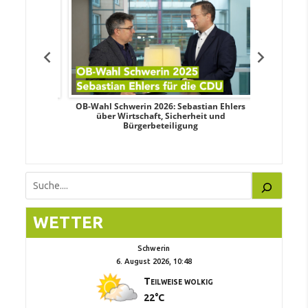
dy Pfeifer
OB-Wahl Schwerin 2026: Sebastian Ehlers
Transpa
nd sozialer
über Wirtschaft, Sicherheit und
Wahlkampf:
Bürgerbeteiligung
Suchen
WETTER
Schwerin
6. August 2026, 10:48
Teilweise wolkig
22°C