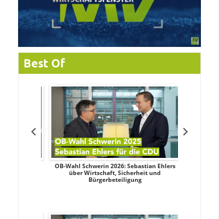
Best Of
dy Pfeifer
OB-Wahl Schwerin 2026: Sebastian Ehlers
Transpa
nd sozialer
über Wirtschaft, Sicherheit und
Wahlkampf:
Bürgerbeteiligung