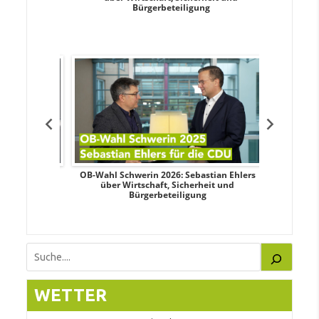
Bürgerbeteiligung
dy Pfeifer
OB-Wahl Schwerin 2026: Sebastian Ehlers
Transpa
nd sozialer
über Wirtschaft, Sicherheit und
Wahlkampf:
Bürgerbeteiligung
Suchen
WETTER