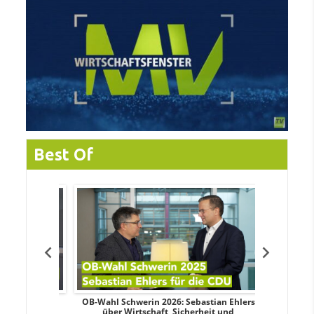
Best Of
dy Pfeifer
OB-Wahl Schwerin 2026: Sebastian Ehlers
Transpa
nd sozialer
über Wirtschaft, Sicherheit und
Wahlkampf: