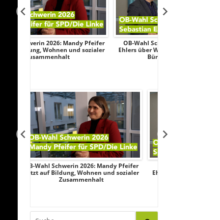
dy Pfeifer
OB-Wahl Schwerin 2026: Sebastian
Transparenztes
d sozialer
Ehlers über Wirtschaft, Sicherheit und
Wahlkampf: Af
Bürgerbeteiligung
Federau sa
ndy Pfeifer
OB-Wahl Schwerin 2026: Sebastian
Transparenzte
nd sozialer
Ehlers über Wirtschaft, Sicherheit und
Wahlkampf: A
Bürgerbeteiligung
Federau s