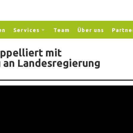
en
Services
Team
Über uns
Partne
ppelliert mit
 an Landesregierung