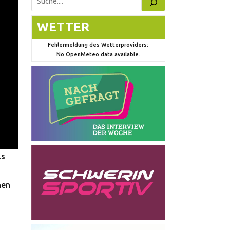
Suchen
WETTER
Fehlermeldung des Wetterproviders:
No OpenMeteo data available.
ls
nen