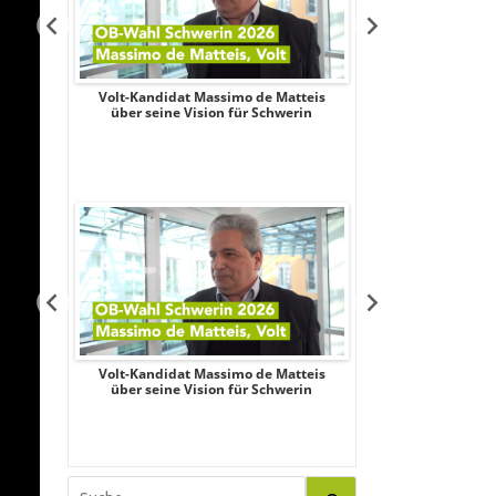
Aileen
Volt-Kandidat Massimo de Matteis
Oberbürgermeist
iligung,
über seine Vision für Schwerin
2026: Unabhängi
le
Schubert wagt
Aileen
Volt-Kandidat Massimo de Matteis
Oberbürgermeist
iligung,
über seine Vision für Schwerin
2026: Unabhängi
le
Schubert wagt