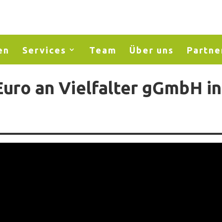
en
Services
Team
Über uns
Partne
Euro an Vielfalter gGmbH in