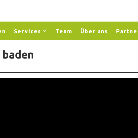
en
Services
Team
Über uns
Partne
 baden