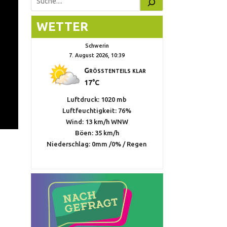
Suchen
WETTER
Schwerin
7. August 2026, 10:39
Größtenteils klar
17°C
Luftdruck: 1020 mb
Luftfeuchtigkeit: 76%
Wind: 13 km/h WNW
Böen: 35 km/h
Niederschlag:
0mm
/
0%
/
Regen