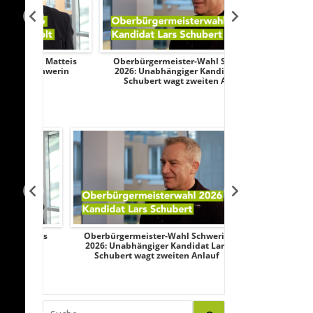
Matteis
Oberbürgermeister-Wahl Schwerin
OB-Wahl Schwerin
werin
2026: Unabhängiger Kandidat Lars
Kandidat Hei
Schubert wagt zweiten Anlauf
atteis
Oberbürgermeister-Wahl Schwerin
OB-Wahl Schwerin
werin
2026: Unabhängiger Kandidat Lars
Kandidat Hei
Schubert wagt zweiten Anlauf