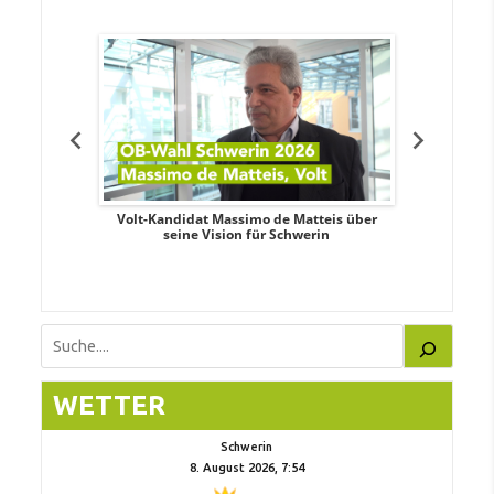
. Aileen
Volt-Kandidat Massimo de Matteis über
Oberbürge
teiligung,
seine Vision für Schwerin
Unabhäng
eile
Suchen
WETTER
Schwerin
8. August 2026, 7:54