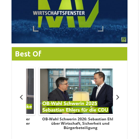
Best Of
dy Pfeifer
OB-Wahl Schwerin 2026: Sebastian Ehlers
Transpa
nd sozialer
über Wirtschaft, Sicherheit und
Wahlkampf:
Bürgerbeteiligung